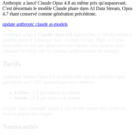
Anthropic a lancé Claude Opus 4.8 au même prix qu'auparavant.
C'est désormais le modèle Claude phare dans AI Data Stream, Opus
4.7 étant conservé comme génération précédente.
update
anthropic
claude
ai-models
Anthropic a lancé
Claude Opus 4.8
aujourd’hui. C’est désormais le
modèle phare d’Anthropic dans AI Data Stream. Opus 4.7 reste
disponible en tant que génération précédente, vous pouvez donc
comparer les deux sur vos propres analyses avant de changer.
Tarifs
Anthropic facture Opus 4.8 au même prix que les modèles Opus
précédents sur l’API standard que nous utilisons :
Entrée :
5 $ par million de tokens
Sortie :
25 $ par million de tokens
Le prix étant inchangé, passer à 4.8 est une simple mise à niveau
pour la plupart des usages.
Nouveautés