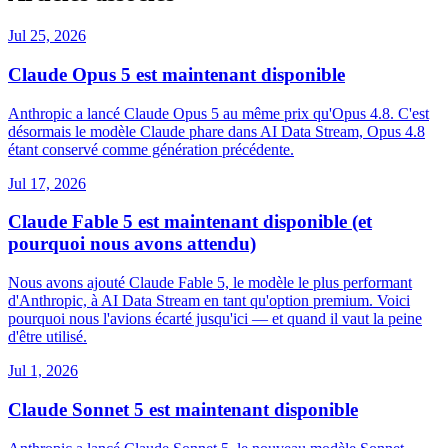
Jul 25, 2026
Claude Opus 5 est maintenant disponible
Anthropic a lancé Claude Opus 5 au même prix qu'Opus 4.8. C'est
désormais le modèle Claude phare dans AI Data Stream, Opus 4.8
étant conservé comme génération précédente.
Jul 17, 2026
Claude Fable 5 est maintenant disponible (et
pourquoi nous avons attendu)
Nous avons ajouté Claude Fable 5, le modèle le plus performant
d'Anthropic, à AI Data Stream en tant qu'option premium. Voici
pourquoi nous l'avions écarté jusqu'ici — et quand il vaut la peine
d'être utilisé.
Jul 1, 2026
Claude Sonnet 5 est maintenant disponible