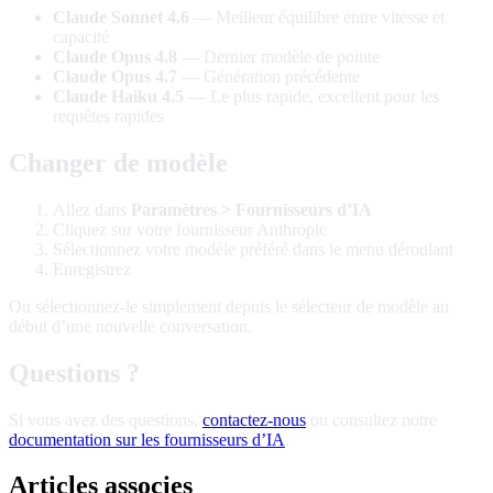
Claude Sonnet 4.6
— Meilleur équilibre entre vitesse et
capacité
Claude Opus 4.8
— Dernier modèle de pointe
Claude Opus 4.7
— Génération précédente
Claude Haiku 4.5
— Le plus rapide, excellent pour les
requêtes rapides
Changer de modèle
Allez dans
Paramètres > Fournisseurs d’IA
Cliquez sur votre fournisseur Anthropic
Sélectionnez votre modèle préféré dans le menu déroulant
Enregistrez
Ou sélectionnez-le simplement depuis le sélecteur de modèle au
début d’une nouvelle conversation.
Questions ?
Si vous avez des questions,
contactez-nous
ou consultez notre
documentation sur les fournisseurs d’IA
.
Articles associes