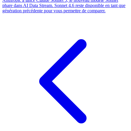
Anthropic a lancé Claude Sonnet 5, le nouveau modèle Sonnet
phare dans AI Data Stream. Sonnet 4.6 reste disponible en tant que
génération précédente pour vous permettre de comparer.