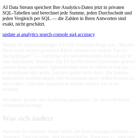
AI Data Stream speichert Ihre Analytics-Daten jetzt in privaten
SQL-Tabellen und berechnet jede Summe, jeden Durchschnitt und
jeden Vergleich per SQL — die Zahlen in Ihren Antworten sind
exakt, nicht geschätzt.
update
ai
analytics
search-console
ga4
accuracy
Stellen Sie einem beliebigen KI-Chat-Tool eine Frage wie
„Welcher
Prozentsatz meiner gesamten Klicks stammt von meinen Top-10-
Suchanfragen?“
— und hinter der selbstbewussten Antwort steckt
eine unbequeme Wahrheit: Die KI hat Hunderte Datenzeilen gelesen
und im Kopf gerechnet. Sprachmodelle sind in vielem richtig gut —
Kopfrechnen über große Tabellen gehört nicht dazu. Die Summe
kann leicht daneben liegen. Der Prozentsatz passt vielleicht nicht zu
den Zeilen. Und ohne manuelle Kontrolle würden Sie es nie
erfahren.
Wir haben gerade eine Änderung ausgeliefert, die dieses Problem
vollständig beseitigt.
Was sich ändert
Wenn Ihr KI-Assistent Daten abruft, die Berechnungen erfordern —
Summen, Durchschnitte, Wochenvergleiche, Rankings —, speichert