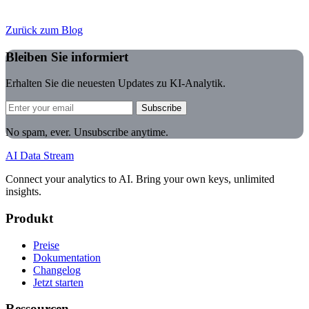
Zurück zum Blog
Bleiben Sie informiert
Erhalten Sie die neuesten Updates zu KI-Analytik.
Subscribe
No spam, ever. Unsubscribe anytime.
AI Data Stream
Connect your analytics to AI. Bring your own keys, unlimited
insights.
Produkt
Preise
Dokumentation
Changelog
Jetzt starten
Ressourcen