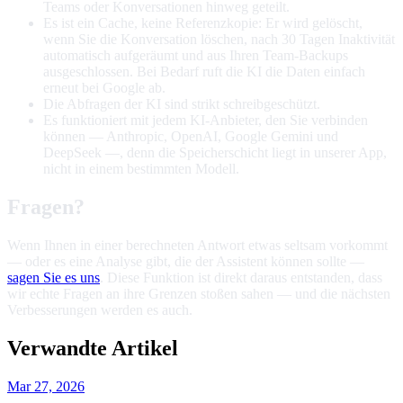
Teams oder Konversationen hinweg geteilt.
Es ist ein Cache, keine Referenzkopie: Er wird gelöscht,
wenn Sie die Konversation löschen, nach 30 Tagen Inaktivität
automatisch aufgeräumt und aus Ihren Team-Backups
ausgeschlossen. Bei Bedarf ruft die KI die Daten einfach
erneut bei Google ab.
Die Abfragen der KI sind strikt schreibgeschützt.
Es funktioniert mit jedem KI-Anbieter, den Sie verbinden
können — Anthropic, OpenAI, Google Gemini und
DeepSeek —, denn die Speicherschicht liegt in unserer App,
nicht in einem bestimmten Modell.
Fragen?
Wenn Ihnen in einer berechneten Antwort etwas seltsam vorkommt
— oder es eine Analyse gibt, die der Assistent können sollte —
sagen Sie es uns
. Diese Funktion ist direkt daraus entstanden, dass
wir echte Fragen an ihre Grenzen stoßen sahen — und die nächsten
Verbesserungen werden es auch.
Verwandte Artikel
Mar 27, 2026