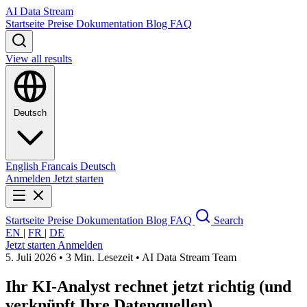
AI Data Stream
Startseite
Preise
Dokumentation
Blog
FAQ
View all results
Deutsch
English
Francais
Deutsch
Anmelden
Jetzt starten
Startseite
Preise
Dokumentation
Blog
FAQ
Search
EN
|
FR
|
DE
Jetzt starten
Anmelden
5. Juli 2026
•
3 Min. Lesezeit
•
AI Data Stream Team
Ihr KI-Analyst rechnet jetzt richtig (und
verknüpft Ihre Datenquellen)