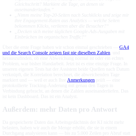
Gleichschritt? Markiere die Tage, an denen sie
auseinanderlaufen.“
„Nimm meine Top-20-Seiten nach Suchklicks und zeige mir
ihre Engagement-Raten aus Analytics — welche Seiten
bekommen Klicks, verlieren aber die Besucher?“
„Decken sich meine täglichen Google-Ads-Ausgaben mit
Einbrüchen im organischen Traffic?“
Über die erste Frage haben wir schon einmal geschrieben —
GA4
und die Search Console zeigen fast nie dieselben Zahlen
, und
herauszufinden, ob eine Abweichung normal ist oder ein echtes
Problem, war bisher Handarbeit. Jetzt ist es eine einzige Frage. In
unseren eigenen Tests hat der Assistent beide Quellen nach Datum
verknüpft, die Korrelation berechnet, die abweichenden Tage
markiert und — weil er auch Ihre
Anmerkungen
prüft — eine
protokollierte Tracking-Änderung mit genau den Tagen in
Verbindung gebracht, an denen die Zahlen auseinanderliefen. Das
ist kein Dashboard. Das ist ein Analyst.
Außerdem: mehr Daten pro Antwort
Da gespeicherte Daten das Arbeitsgedächtnis der KI nicht mehr
belasten, haben wir auch die Menge erhöht, die sie in einem
Durchgang analysieren kann — bis zu 5.000 Zeilen pro Abruf statt